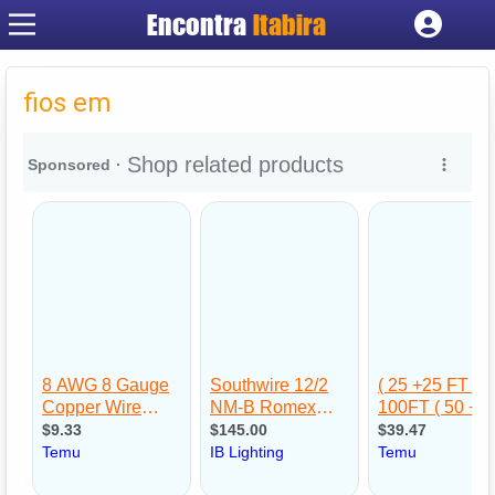
Encontra
Itabira
Cadastrar empresa
Fazer login
fios em
Criar conta