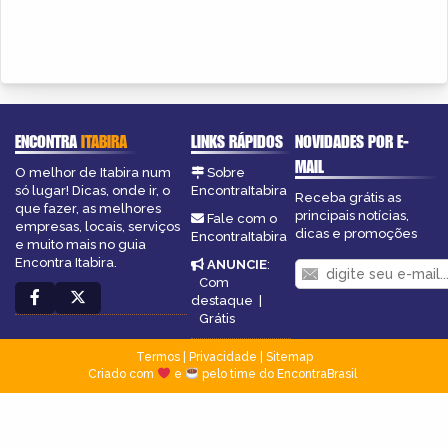
ENCONTRA
ITABIRA
LINKS RÁPIDOS
NOVIDADES POR E-
MAIL
O melhor de Itabira num
Sobre
só lugar! Dicas, onde ir, o
EncontraItabira
Receba grátis as
que fazer, as melhores
principais notícias,
Fale com o
empresas, locais, serviços
dicas e promoções
EncontraItabira
e muito mais no guia
Encontra Itabira.
ANUNCIE
:
Com
destaque
|
Grátis
Termos
|
Privacidade
|
Sitemap
Criado com
e
pelo time do EncontraBrasil