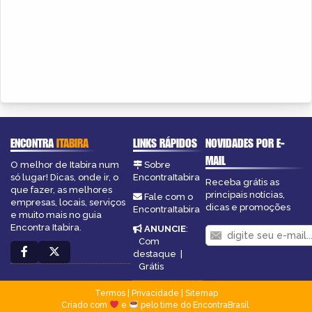
ENCONTRA
ITABIRA
LINKS RÁPIDOS
NOVIDADES POR E-
MAIL
O melhor de Itabira num
Sobre
só lugar! Dicas, onde ir, o
EncontraItabira
Receba grátis as
que fazer, as melhores
principais notícias,
Fale com o
empresas, locais, serviços
dicas e promoções
EncontraItabira
e muito mais no guia
Encontra Itabira.
ANUNCIE
:
Com
destaque
|
Grátis
Termos
|
Privacidade
|
Sitemap
Criado com
e
pelo time do EncontraBrasil