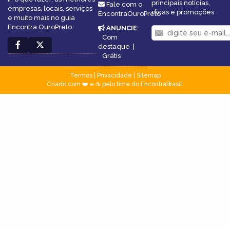
principais notícias,
Fale com o
empresas, locais, serviços
dicas e promoções
EncontraOuroPreto
e muito mais no guia
Encontra OuroPreto.
ANUNCIE
:
Com
destaque
|
Grátis
Termos
|
Privacidade
|
Sitemap
Criado com ❤️ e ☕ pelo time do EncontraBrasil