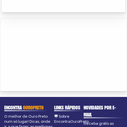
ENCONTRA
OUROPRETO
LINKS RÁPIDOS
NOVIDADES POR E-
MAIL
O melhor de Ouro Preto
Sobre
num só lugar! Dicas, onde
EncontraOuroPreto
Receba grátis as
ir, o que fazer, as melhores