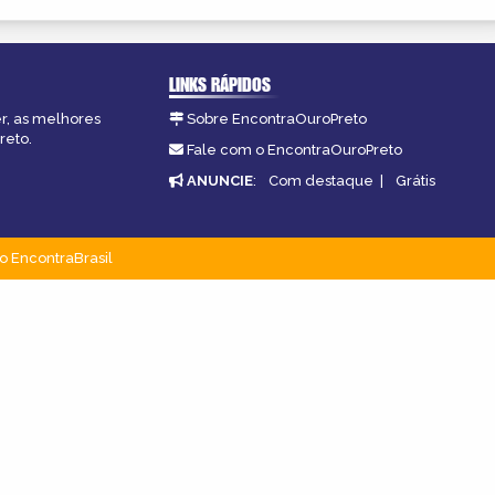
LINKS RÁPIDOS
er, as melhores
Sobre EncontraOuroPreto
reto.
Fale com o EncontraOuroPreto
ANUNCIE
:
Com destaque
|
Grátis
o EncontraBrasil