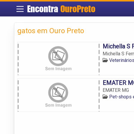
Encontra
OuroPreto
gatos em Ouro Preto
Michella S 
Michella S Fe
Veterinário
EMATER M
EMATER MG
Pet-shops 