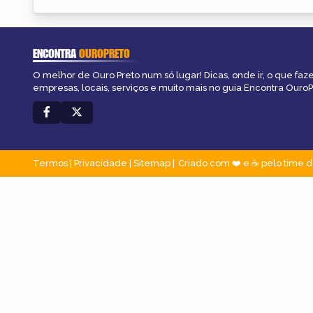
ENCONTRA
OUROPRETO
O melhor de Ouro Preto num só lugar! Dicas, onde ir, o que faz
empresas, locais, serviços e muito mais no guia Encontra OuroP
Termos
|
Privacidade
|
Sitemap
Criado com ❤️ e ☕ pelo time d