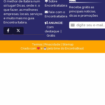
O melhor de Itabira num
Sobre
só lugar! Dicas, onde ir, o
EncontraItabira
Receba grátis as
que fazer, as melhores
principais notícias,
Fale com o
empresas, locais, serviços
dicas e promoções
EncontraItabira
e muito mais no guia
Encontra Itabira.
ANUNCIE
:
Com
destaque
|
Grátis
Termos
|
Privacidade
|
Sitemap
Criado com
e
pelo time do EncontraBrasil