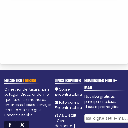
ENCONTRA
ITABIRA
LINKS RÁPIDOS
NOVIDADES POR E-
MAIL
O melhor de Itabira num
Sobre
só lugar! Dicas, onde ir, o
EncontraItabira
Receba grátis as
que fazer, as melhores
principais notícias,
Fale com o
empresas, locais, serviços
dicas e promoções
EncontraItabira
e muito mais no guia
Encontra Itabira.
ANUNCIE
:
Com
destaque
|