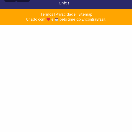
Grátis
Termos
|
Privacidade
|
Sitemap
Criado com
e
pelo time do EncontraBrasil