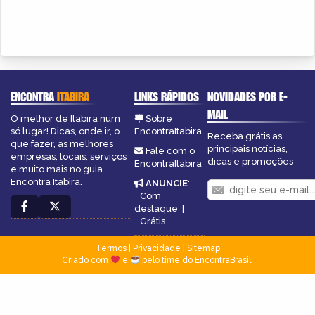
ENCONTRA
ITABIRA
LINKS RÁPIDOS
NOVIDADES POR E-
MAIL
O melhor de Itabira num
Sobre
só lugar! Dicas, onde ir, o
EncontraItabira
Receba grátis as
que fazer, as melhores
principais notícias,
Fale com o
empresas, locais, serviços
dicas e promoções
EncontraItabira
e muito mais no guia
Encontra Itabira.
ANUNCIE
:
Com
destaque
|
Grátis
Termos
|
Privacidade
|
Sitemap
Criado com
e
pelo time do EncontraBrasil