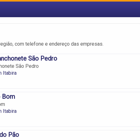
região, com telefone e endereço das empresas.
Lanchonete São Pedro
chonete São Pedro
 Itabira
o Bom
om
 Itabira
do Pão