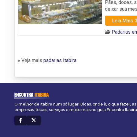
Pães, doces, s
deixar sua me
Leia Mais
Padarias em
» Veja mais
padarias Itabira
ENCONTRA
ITABIRA
O melhor de Itabira num só lugar! Dicas, onde ir, o que fazer, a
empresas, locais, serviços e muito mais no guia Encontra Itabira