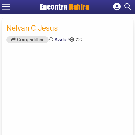
Encontra
Itabira
Cadastrar empresa
Fazer login
Nelvan C Jesus
Criar conta
Compartilhar
Avalie!
235