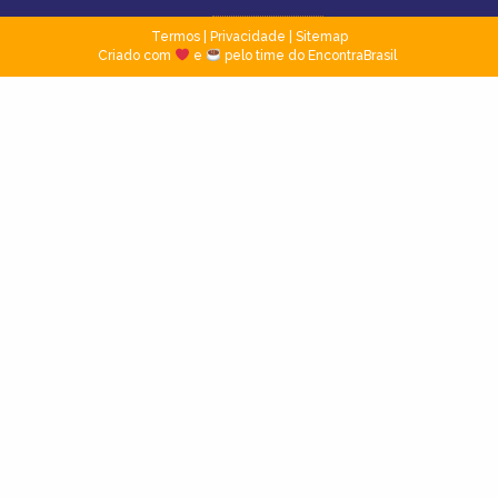
Termos
|
Privacidade
|
Sitemap
Criado com
e
pelo time do EncontraBrasil