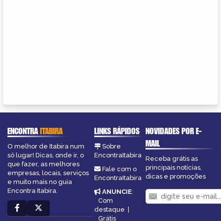
ENCONTRA
ITABIRA
LINKS RÁPIDOS
NOVIDADES POR E-
MAIL
O melhor de Itabira num
Sobre
só lugar! Dicas, onde ir, o
EncontraItabira
Receba grátis as
que fazer, as melhores
principais notícias,
Fale com o
empresas, locais, serviços
dicas e promoções
EncontraItabira
e muito mais no guia
Encontra Itabira.
ANUNCIE
:
Com
destaque
|
Grátis