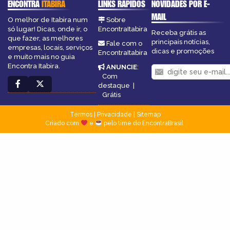
ENCONTRA
ITABIRA
LINKS RÁPIDOS
NOVIDADES POR E-
MAIL
O melhor de Itabira num
Sobre
só lugar! Dicas, onde ir, o
EncontraItabira
Receba grátis as
que fazer, as melhores
principais notícias,
Fale com o
empresas, locais, serviços
dicas e promoções
EncontraItabira
e muito mais no guia
Encontra Itabira.
ANUNCIE
:
Com
destaque
|
Grátis
Termos
|
Privacidade
|
Sitemap
Criado com
e
pelo time do EncontraBrasil